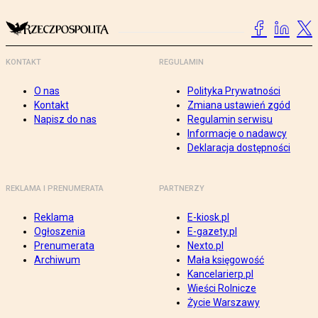
KONTAKT
REGULAMIN
O nas
Polityka Prywatności
Kontakt
Zmiana ustawień zgód
Napisz do nas
Regulamin serwisu
Informacje o nadawcy
Deklaracja dostępności
REKLAMA I PRENUMERATA
PARTNERZY
Reklama
E-kiosk.pl
Ogłoszenia
E-gazety.pl
Prenumerata
Nexto.pl
Archiwum
Mała księgowość
Kancelarierp.pl
Wieści Rolnicze
Życie Warszawy