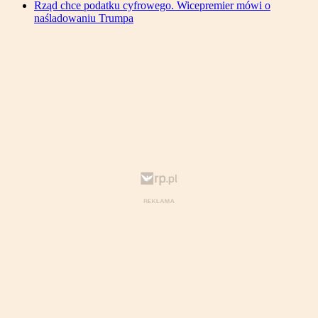
Rząd chce podatku cyfrowego. Wicepremier mówi o
naśladowaniu Trumpa