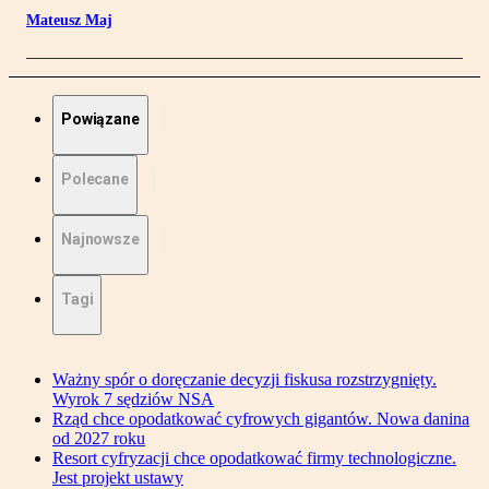
Mateusz Maj
Powiązane
Polecane
Najnowsze
Tagi
Ważny spór o doręczanie decyzji fiskusa rozstrzygnięty.
Wyrok 7 sędziów NSA
Rząd chce opodatkować cyfrowych gigantów. Nowa danina
od 2027 roku
Resort cyfryzacji chce opodatkować firmy technologiczne.
Jest projekt ustawy