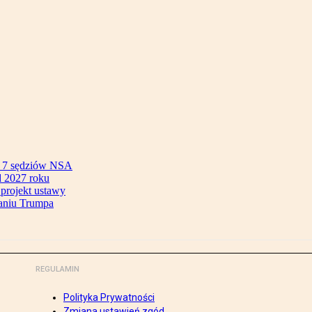
ok 7 sędziów NSA
 2027 roku
 projekt ustawy
aniu Trumpa
REGULAMIN
Polityka Prywatności
Zmiana ustawień zgód