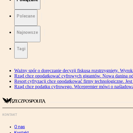
Polecane
Najnowsze
Tagi
Ważny spór o doręczanie decyzji fiskusa rozstrzygnięty. Wyr
Rząd chce opodatkować cyfrowych gigantów. Nowa danina od
Resort cyfryzacji chce opodatkować firmy technologiczne. Jest
Rząd chce podatku cyfrowego. Wicepremier mówi o naśladow
KONTAKT
O nas
Kontakt