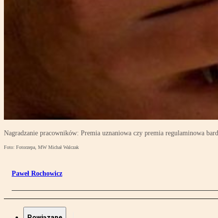
Nagradzanie pracowników: Premia uznaniowa czy premia regulaminowa bar
Foto: Fotorzepa, MW Michał Walczak
Paweł Rochowicz
Powiązane