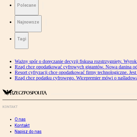
Polecane
Najnowsze
Tagi
Ważny spór o doręczanie decyzji fiskusa rozstrzygnięty. Wyr
Rząd chce opodatkować cyfrowych gigantów. Nowa danina od
Resort cyfryzacji chce opodatkować firmy technologiczne. Jest
Rząd chce podatku cyfrowego. Wicepremier mówi o naśladow
KONTAKT
O nas
Kontakt
Napisz do nas