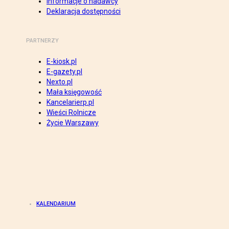
Informacje o nadawcy
Deklaracja dostępności
PARTNERZY
E-kiosk.pl
E-gazety.pl
Nexto.pl
Mała księgowość
Kancelarierp.pl
Wieści Rolnicze
Życie Warszawy
KALENDARIUM