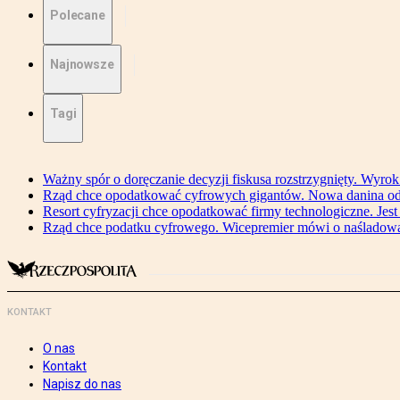
Polecane
Najnowsze
Tagi
Ważny spór o doręczanie decyzji fiskusa rozstrzygnięty. Wyr
Rząd chce opodatkować cyfrowych gigantów. Nowa danina od
Resort cyfryzacji chce opodatkować firmy technologiczne. Jest
Rząd chce podatku cyfrowego. Wicepremier mówi o naśladow
KONTAKT
O nas
Kontakt
Napisz do nas