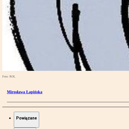
Foto: ROL
Mirosława Łapińska
Powiązane