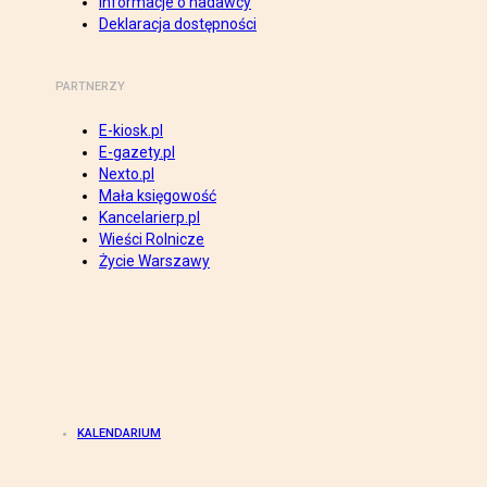
Informacje o nadawcy
Deklaracja dostępności
PARTNERZY
E-kiosk.pl
E-gazety.pl
Nexto.pl
Mała księgowość
Kancelarierp.pl
Wieści Rolnicze
Życie Warszawy
KALENDARIUM