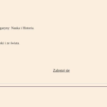
!
azyny: Nauka i Historia.
ki i ze świata.
Zaloguj się