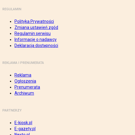
REGULAMIN
Polityka Prywatności
Zmiana ustawień zgód
Regulamin serwisu
Informacje o nadawcy
Deklaracja dostępności
REKLAMA I PRENUMERATA
Reklama
Ogłoszenia
Prenumerata
Archiwum
PARTNERZY
E-kiosk.pl
E-gazety.pl
Nexto.pl