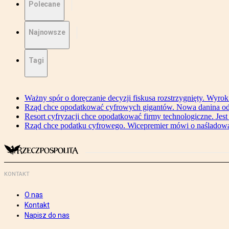
Polecane
Najnowsze
Tagi
Ważny spór o doręczanie decyzji fiskusa rozstrzygnięty. Wyr
Rząd chce opodatkować cyfrowych gigantów. Nowa danina od
Resort cyfryzacji chce opodatkować firmy technologiczne. Jest
Rząd chce podatku cyfrowego. Wicepremier mówi o naśladow
KONTAKT
O nas
Kontakt
Napisz do nas