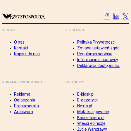
KONTAKT
REGULAMIN
O nas
Polityka Prywatności
Kontakt
Zmiana ustawień zgód
Napisz do nas
Regulamin serwisu
Informacje o nadawcy
Deklaracja dostępności
REKLAMA I PRENUMERATA
PARTNERZY
Reklama
E-kiosk.pl
Ogłoszenia
E-gazety.pl
Prenumerata
Nexto.pl
Archiwum
Mała księgowość
Kancelarierp.pl
Wieści Rolnicze
Życie Warszawy