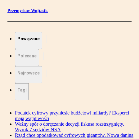
Przemysław Wojtasik
Powiązane
Polecane
Najnowsze
Tagi
Podatek cyfrowy przyniesie budżetowi miliardy? Eksperci
mają wątpliwości
Ważny spór o doręczanie decyzji fiskusa rozstrzygnięty.
Wyrok 7 sędziów NSA
Rząd chce opodatkować cyfrowych gigantów. Nowa danina