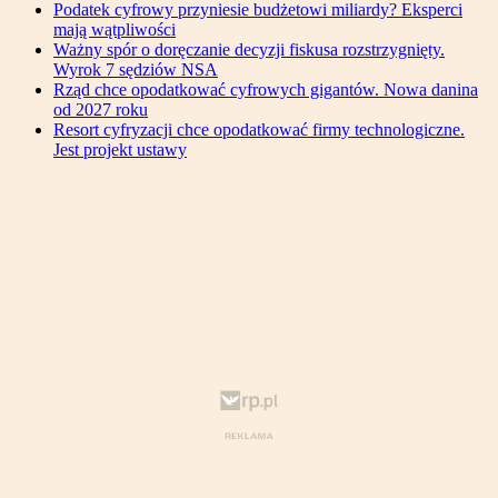
Podatek cyfrowy przyniesie budżetowi miliardy? Eksperci
mają wątpliwości
Ważny spór o doręczanie decyzji fiskusa rozstrzygnięty.
Wyrok 7 sędziów NSA
Rząd chce opodatkować cyfrowych gigantów. Nowa danina
od 2027 roku
Resort cyfryzacji chce opodatkować firmy technologiczne.
Jest projekt ustawy