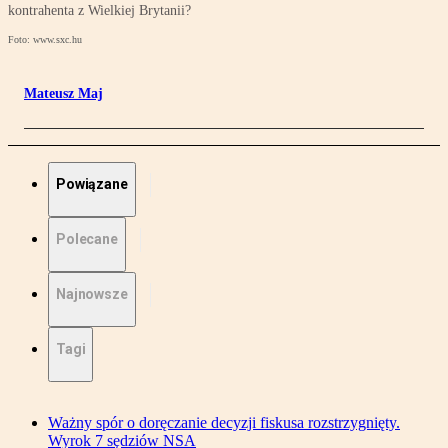
kontrahenta z Wielkiej Brytanii?
Foto: www.sxc.hu
Mateusz Maj
Powiązane
Polecane
Najnowsze
Tagi
Ważny spór o doręczanie decyzji fiskusa rozstrzygnięty.
Wyrok 7 sędziów NSA