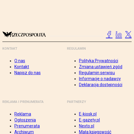
KONTAKT
REGULAMIN
O nas
Polityka Prywatności
Kontakt
Zmiana ustawień zgód
Napisz do nas
Regulamin serwisu
Informacje o nadawcy
Deklaracja dostępności
REKLAMA I PRENUMERATA
PARTNERZY
Reklama
E-kiosk.pl
Ogłoszenia
E-gazety.pl
Prenumerata
Nexto.pl
Archiwum
Mała księgowość