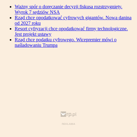
Ważny spór o doręczanie decyzji fiskusa rozstrzygnięty.
Wyrok 7 sędziów NSA
Rząd chce opodatkować cyfrowych gigantów. Nowa danina
od 2027 roku
Resort cyfryzacji chce opodatkować firmy technologiczne.
Jest projekt ustawy
Rząd chce podatku cyfrowego. Wicepremier mówi o
naśladowaniu Trumpa