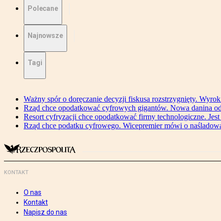
Polecane
Najnowsze
Tagi
Ważny spór o doręczanie decyzji fiskusa rozstrzygnięty. Wyr
Rząd chce opodatkować cyfrowych gigantów. Nowa danina od
Resort cyfryzacji chce opodatkować firmy technologiczne. Jest
Rząd chce podatku cyfrowego. Wicepremier mówi o naśladow
KONTAKT
O nas
Kontakt
Napisz do nas