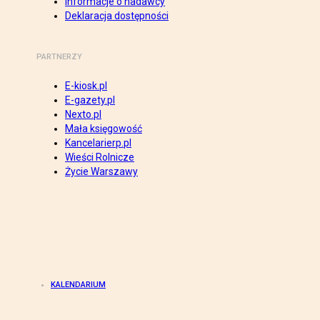
Informacje o nadawcy
Deklaracja dostępności
PARTNERZY
E-kiosk.pl
E-gazety.pl
Nexto.pl
Mała księgowość
Kancelarierp.pl
Wieści Rolnicze
Życie Warszawy
KALENDARIUM