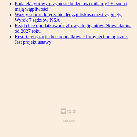
Podatek cyfrowy przyniesie budżetowi miliardy? Eksperci
mają wątpliwości
Ważny spór o doręczanie decyzji fiskusa rozstrzygnięty.
Wyrok 7 sędziów NSA
Rząd chce opodatkować cyfrowych gigantów. Nowa danina
od 2027 roku
Resort cyfryzacji chce opodatkować firmy technologiczne.
Jest projekt ustawy