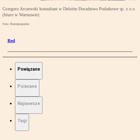
Grzegorz Arczewski konsultant w Deloitte Doradztwo Podatkowe sp. z o.o.
(biuro w Warszawie)
Foto: Rzeczpospolita
Red
Powiązane
Polecane
Najnowsze
Tagi