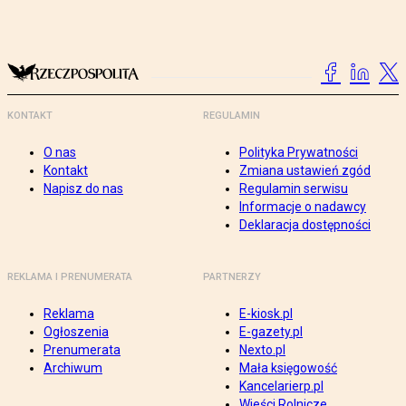
KONTAKT
REGULAMIN
O nas
Polityka Prywatności
Kontakt
Zmiana ustawień zgód
Napisz do nas
Regulamin serwisu
Informacje o nadawcy
Deklaracja dostępności
REKLAMA I PRENUMERATA
PARTNERZY
Reklama
E-kiosk.pl
Ogłoszenia
E-gazety.pl
Prenumerata
Nexto.pl
Archiwum
Mała księgowość
Kancelarierp.pl
Wieści Rolnicze