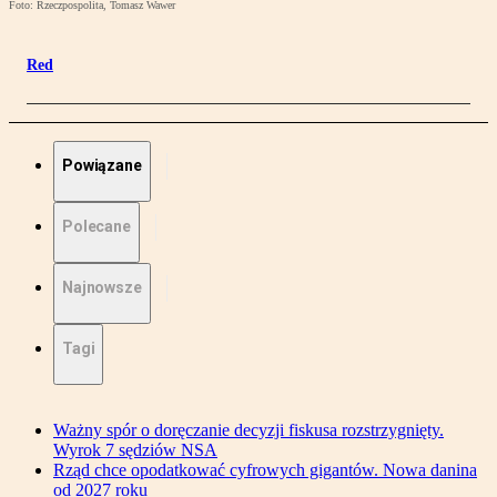
Foto: Rzeczpospolita, Tomasz Wawer
Red
Powiązane
Polecane
Najnowsze
Tagi
Ważny spór o doręczanie decyzji fiskusa rozstrzygnięty.
Wyrok 7 sędziów NSA
Rząd chce opodatkować cyfrowych gigantów. Nowa danina
od 2027 roku