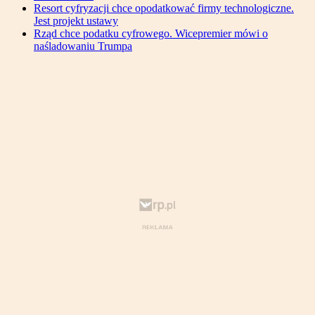
Resort cyfryzacji chce opodatkować firmy technologiczne.
Jest projekt ustawy
Rząd chce podatku cyfrowego. Wicepremier mówi o
naśladowaniu Trumpa