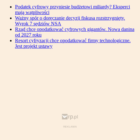
Podatek cyfrowy przyniesie budżetowi miliardy? Eksperci
mają wątpliwości
Ważny spór o doręczanie decyzji fiskusa rozstrzygnięty.
Wyrok 7 sędziów NSA
Rząd chce opodatkować cyfrowych gigantów. Nowa danina
od 2027 roku
Resort cyfryzacji chce opodatkować firmy technologiczne.
Jest projekt ustawy