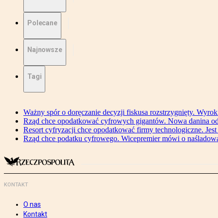
Polecane
Najnowsze
Tagi
Ważny spór o doręczanie decyzji fiskusa rozstrzygnięty. Wyr
Rząd chce opodatkować cyfrowych gigantów. Nowa danina od
Resort cyfryzacji chce opodatkować firmy technologiczne. Jest
Rząd chce podatku cyfrowego. Wicepremier mówi o naśladow
KONTAKT
O nas
Kontakt