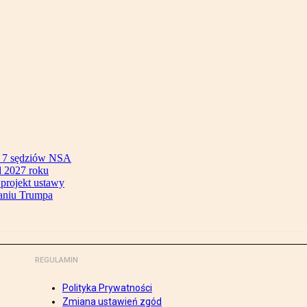
ok 7 sędziów NSA
 2027 roku
 projekt ustawy
aniu Trumpa
REGULAMIN
Polityka Prywatności
Zmiana ustawień zgód