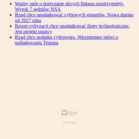
Ważny spór o doręczanie decyzji fiskusa rozstrzygnięty.
Wyrok 7 sędziów NSA
Rząd chce opodatkować cyfrowych gigantów. Nowa danina
od 2027 roku
Resort cyfryzacji chce opodatkować firmy technologiczne.
Jest projekt ustawy
Rząd chce podatku cyfrowego. Wicepremier mówi o
naśladowaniu Trumpa