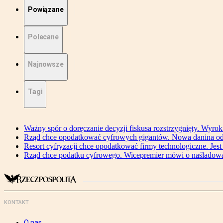
Powiązane
Polecane
Najnowsze
Tagi
Ważny spór o doręczanie decyzji fiskusa rozstrzygnięty. Wyr
Rząd chce opodatkować cyfrowych gigantów. Nowa danina od
Resort cyfryzacji chce opodatkować firmy technologiczne. Jest
Rząd chce podatku cyfrowego. Wicepremier mówi o naśladow
KONTAKT
O nas