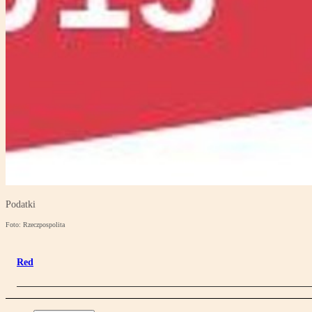
Podatki
Foto: Rzeczpospolita
Red