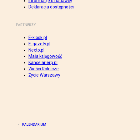
Informacje o nadawcy
Deklaracja dostępności
PARTNERZY
E-kiosk.pl
E-gazety.pl
Nexto.pl
Mała księgowość
Kancelarierp.pl
Wieści Rolnicze
Życie Warszawy
KALENDARIUM