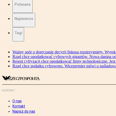
Polecane
Najnowsze
Tagi
Ważny spór o doręczanie decyzji fiskusa rozstrzygnięty. Wyr
Rząd chce opodatkować cyfrowych gigantów. Nowa danina od
Resort cyfryzacji chce opodatkować firmy technologiczne. Jest
Rząd chce podatku cyfrowego. Wicepremier mówi o naśladow
KONTAKT
O nas
Kontakt
Napisz do nas