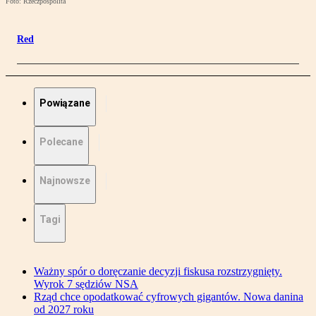
Foto: Rzeczpospolita
Red
Powiązane
Polecane
Najnowsze
Tagi
Ważny spór o doręczanie decyzji fiskusa rozstrzygnięty.
Wyrok 7 sędziów NSA
Rząd chce opodatkować cyfrowych gigantów. Nowa danina
od 2027 roku