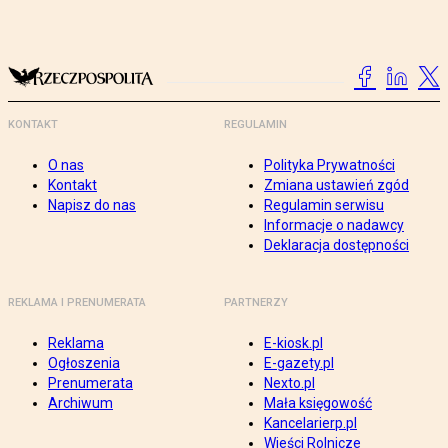
KONTAKT
REGULAMIN
O nas
Polityka Prywatności
Kontakt
Zmiana ustawień zgód
Napisz do nas
Regulamin serwisu
Informacje o nadawcy
Deklaracja dostępności
REKLAMA I PRENUMERATA
PARTNERZY
Reklama
E-kiosk.pl
Ogłoszenia
E-gazety.pl
Prenumerata
Nexto.pl
Archiwum
Mała księgowość
Kancelarierp.pl
Wieści Rolnicze