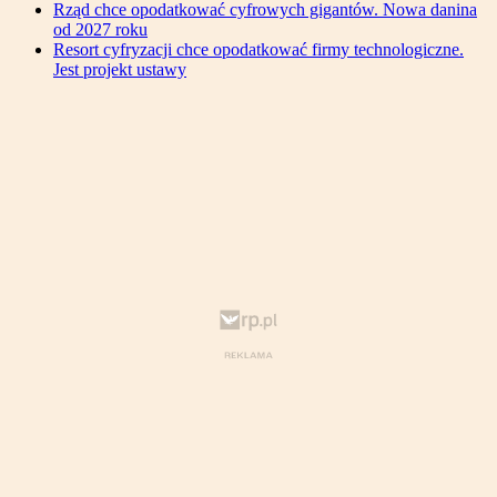
Rząd chce opodatkować cyfrowych gigantów. Nowa danina
od 2027 roku
Resort cyfryzacji chce opodatkować firmy technologiczne.
Jest projekt ustawy