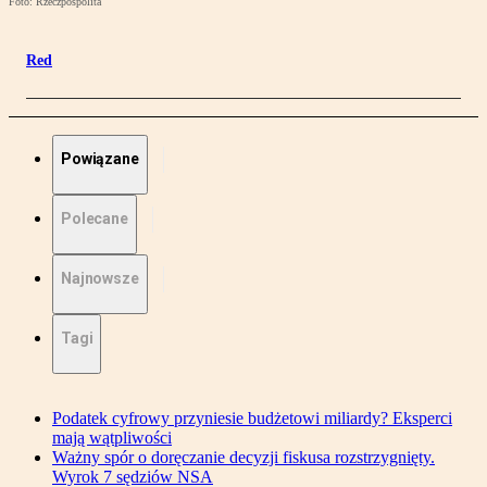
Foto: Rzeczpospolita
Red
Powiązane
Polecane
Najnowsze
Tagi
Podatek cyfrowy przyniesie budżetowi miliardy? Eksperci
mają wątpliwości
Ważny spór o doręczanie decyzji fiskusa rozstrzygnięty.
Wyrok 7 sędziów NSA