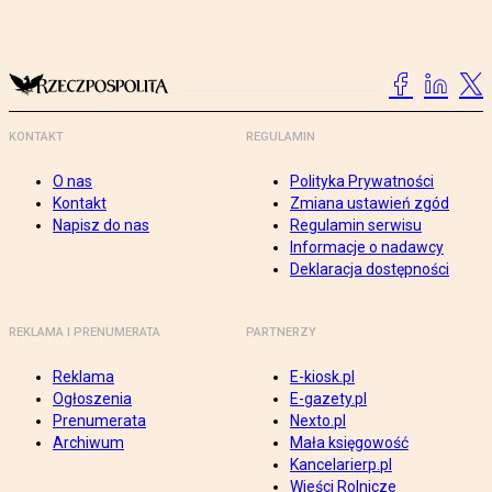
KONTAKT
REGULAMIN
O nas
Polityka Prywatności
Kontakt
Zmiana ustawień zgód
Napisz do nas
Regulamin serwisu
Informacje o nadawcy
Deklaracja dostępności
REKLAMA I PRENUMERATA
PARTNERZY
Reklama
E-kiosk.pl
Ogłoszenia
E-gazety.pl
Prenumerata
Nexto.pl
Archiwum
Mała księgowość
Kancelarierp.pl
Wieści Rolnicze