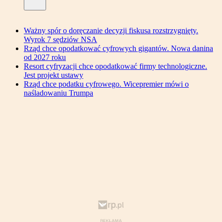
Ważny spór o doręczanie decyzji fiskusa rozstrzygnięty.
Wyrok 7 sędziów NSA
Rząd chce opodatkować cyfrowych gigantów. Nowa danina
od 2027 roku
Resort cyfryzacji chce opodatkować firmy technologiczne.
Jest projekt ustawy
Rząd chce podatku cyfrowego. Wicepremier mówi o
naśladowaniu Trumpa