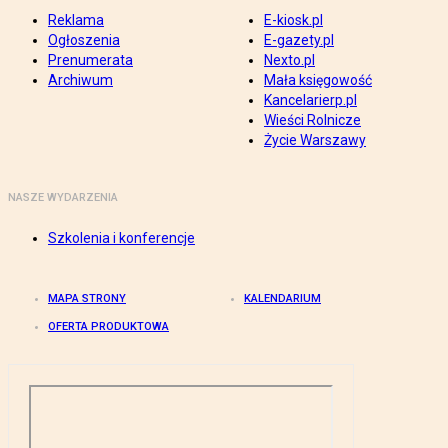
Reklama
E-kiosk.pl
Ogłoszenia
E-gazety.pl
Prenumerata
Nexto.pl
Archiwum
Mała księgowość
Kancelarierp.pl
Wieści Rolnicze
Życie Warszawy
NASZE WYDARZENIA
Szkolenia i konferencje
MAPA STRONY
KALENDARIUM
OFERTA PRODUKTOWA