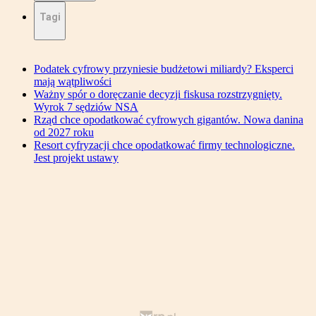
Tagi
Podatek cyfrowy przyniesie budżetowi miliardy? Eksperci
mają wątpliwości
Ważny spór o doręczanie decyzji fiskusa rozstrzygnięty.
Wyrok 7 sędziów NSA
Rząd chce opodatkować cyfrowych gigantów. Nowa danina
od 2027 roku
Resort cyfryzacji chce opodatkować firmy technologiczne.
Jest projekt ustawy