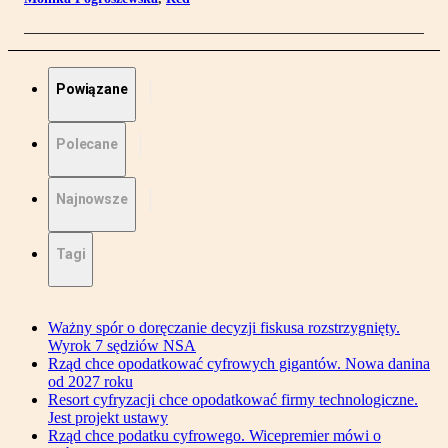
Powiązane
Polecane
Najnowsze
Tagi
Ważny spór o doręczanie decyzji fiskusa rozstrzygnięty.
Wyrok 7 sędziów NSA
Rząd chce opodatkować cyfrowych gigantów. Nowa danina
od 2027 roku
Resort cyfryzacji chce opodatkować firmy technologiczne.
Jest projekt ustawy
Rząd chce podatku cyfrowego. Wicepremier mówi o