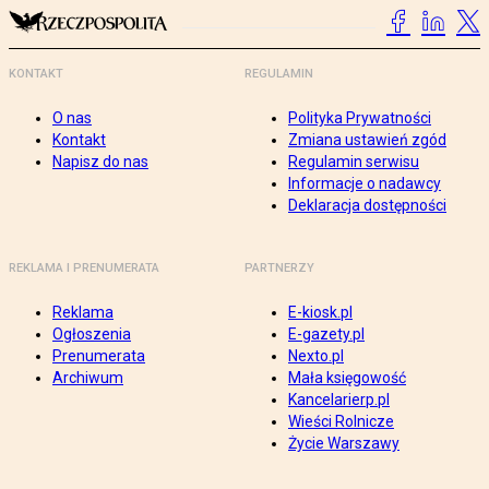
KONTAKT
REGULAMIN
O nas
Polityka Prywatności
Kontakt
Zmiana ustawień zgód
Napisz do nas
Regulamin serwisu
Informacje o nadawcy
Deklaracja dostępności
REKLAMA I PRENUMERATA
PARTNERZY
Reklama
E-kiosk.pl
Ogłoszenia
E-gazety.pl
Prenumerata
Nexto.pl
Archiwum
Mała księgowość
Kancelarierp.pl
Wieści Rolnicze
Życie Warszawy