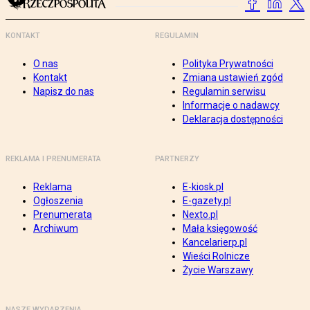
KONTAKT
REGULAMIN
O nas
Polityka Prywatności
Kontakt
Zmiana ustawień zgód
Napisz do nas
Regulamin serwisu
Informacje o nadawcy
Deklaracja dostępności
REKLAMA I PRENUMERATA
PARTNERZY
Reklama
E-kiosk.pl
Ogłoszenia
E-gazety.pl
Prenumerata
Nexto.pl
Archiwum
Mała księgowość
Kancelarierp.pl
Wieści Rolnicze
Życie Warszawy
NASZE WYDARZENIA