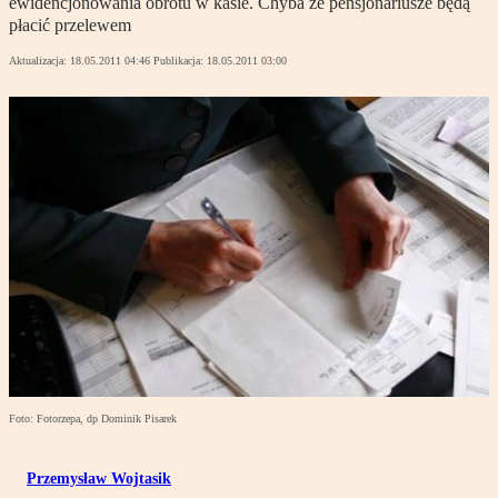
ewidencjonowania obrotu w kasie. Chyba że pensjonariusze będą
płacić przelewem
Aktualizacja:
18.05.2011 04:46
Publikacja:
18.05.2011 03:00
Foto: Fotorzepa, dp Dominik Pisarek
Przemysław Wojtasik