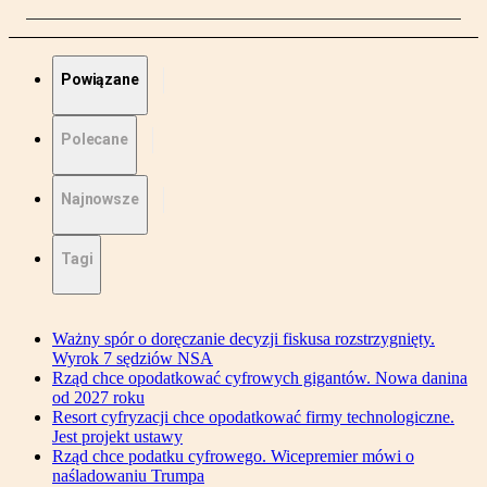
Powiązane
Polecane
Najnowsze
Tagi
Ważny spór o doręczanie decyzji fiskusa rozstrzygnięty.
Wyrok 7 sędziów NSA
Rząd chce opodatkować cyfrowych gigantów. Nowa danina
od 2027 roku
Resort cyfryzacji chce opodatkować firmy technologiczne.
Jest projekt ustawy
Rząd chce podatku cyfrowego. Wicepremier mówi o
naśladowaniu Trumpa