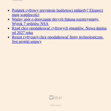
Podatek cyfrowy przyniesie budżetowi miliardy? Eksperci
mają wątpliwości
Ważny spór o doręczanie decyzji fiskusa rozstrzygnięty.
Wyrok 7 sędziów NSA
Rząd chce opodatkować cyfrowych gigantów. Nowa danina
od 2027 roku
Resort cyfryzacji chce opodatkować firmy technologiczne.
Jest projekt ustawy