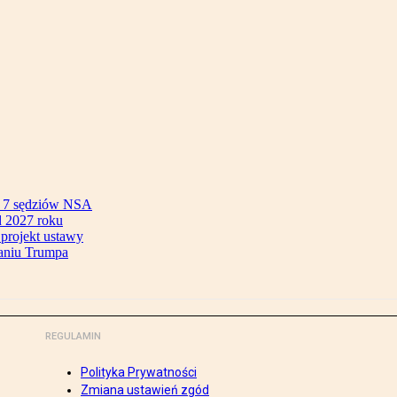
ok 7 sędziów NSA
 2027 roku
 projekt ustawy
aniu Trumpa
REGULAMIN
Polityka Prywatności
Zmiana ustawień zgód