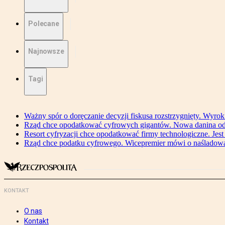
Polecane
Najnowsze
Tagi
Ważny spór o doręczanie decyzji fiskusa rozstrzygnięty. Wyr
Rząd chce opodatkować cyfrowych gigantów. Nowa danina od
Resort cyfryzacji chce opodatkować firmy technologiczne. Jest
Rząd chce podatku cyfrowego. Wicepremier mówi o naśladow
KONTAKT
O nas
Kontakt