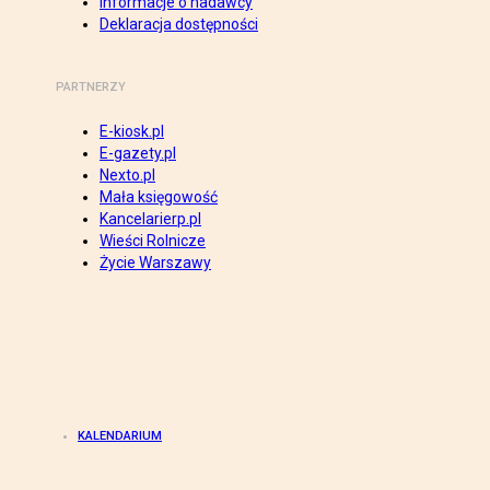
Informacje o nadawcy
Deklaracja dostępności
PARTNERZY
E-kiosk.pl
E-gazety.pl
Nexto.pl
Mała księgowość
Kancelarierp.pl
Wieści Rolnicze
Życie Warszawy
KALENDARIUM