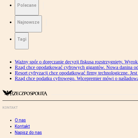
Polecane
Najnowsze
Tagi
Ważny spór o doręczanie decyzji fiskusa rozstrzygnięty. Wyr
Rząd chce opodatkować cyfrowych gigantów. Nowa danina od
Resort cyfryzacji chce opodatkować firmy technologiczne. Jest
Rząd chce podatku cyfrowego. Wicepremier mówi o naśladow
KONTAKT
O nas
Kontakt
Napisz do nas