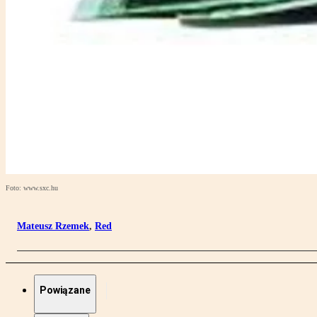
Foto: www.sxc.hu
Mateusz Rzemek
,
Red
Powiązane