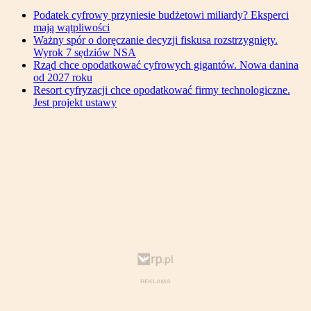
Podatek cyfrowy przyniesie budżetowi miliardy? Eksperci
mają wątpliwości
Ważny spór o doręczanie decyzji fiskusa rozstrzygnięty.
Wyrok 7 sędziów NSA
Rząd chce opodatkować cyfrowych gigantów. Nowa danina
od 2027 roku
Resort cyfryzacji chce opodatkować firmy technologiczne.
Jest projekt ustawy