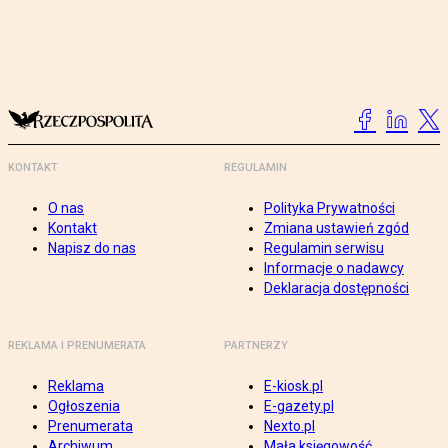
KONTAKT
REGULAMIN
O nas
Polityka Prywatności
Kontakt
Zmiana ustawień zgód
Napisz do nas
Regulamin serwisu
Informacje o nadawcy
Deklaracja dostępności
REKLAMA I PRENUMERATA
PARTNERZY
Reklama
E-kiosk.pl
Ogłoszenia
E-gazety.pl
Prenumerata
Nexto.pl
Archiwum
Mała księgowość