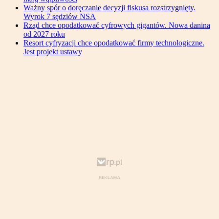
Ważny spór o doręczanie decyzji fiskusa rozstrzygnięty.
Wyrok 7 sędziów NSA
Rząd chce opodatkować cyfrowych gigantów. Nowa danina
od 2027 roku
Resort cyfryzacji chce opodatkować firmy technologiczne.
Jest projekt ustawy