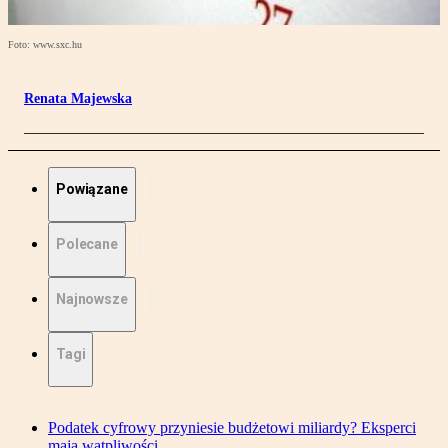
Foto: www.sxc.hu
Renata Majewska
Powiązane
Polecane
Najnowsze
Tagi
Podatek cyfrowy przyniesie budżetowi miliardy? Eksperci
mają wątpliwości