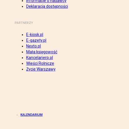
Informacje o nadawcy
Deklaracja dostępności
PARTNERZY
E-kiosk.pl
E-gazety.pl
Nexto.pl
Mała księgowość
Kancelarierp.pl
Wieści Rolnicze
Życie Warszawy
KALENDARIUM