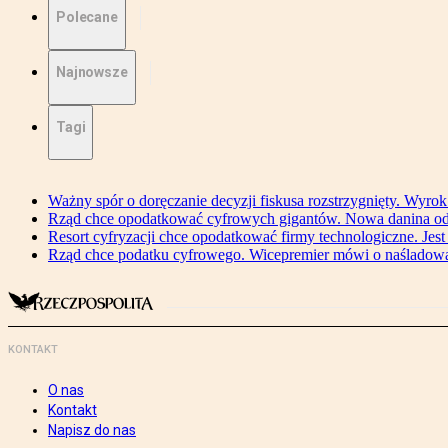
Polecane
Najnowsze
Tagi
Ważny spór o doręczanie decyzji fiskusa rozstrzygnięty. Wyr
Rząd chce opodatkować cyfrowych gigantów. Nowa danina od
Resort cyfryzacji chce opodatkować firmy technologiczne. Jest
Rząd chce podatku cyfrowego. Wicepremier mówi o naśladow
KONTAKT
O nas
Kontakt
Napisz do nas