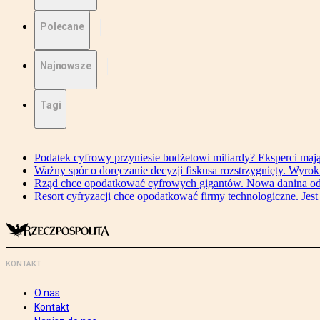
Polecane
Najnowsze
Tagi
Podatek cyfrowy przyniesie budżetowi miliardy? Eksperci maj
Ważny spór o doręczanie decyzji fiskusa rozstrzygnięty. Wyr
Rząd chce opodatkować cyfrowych gigantów. Nowa danina od
Resort cyfryzacji chce opodatkować firmy technologiczne. Jest
KONTAKT
O nas
Kontakt