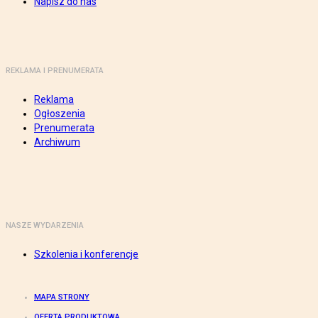
Napisz do nas
REKLAMA I PRENUMERATA
Reklama
Ogłoszenia
Prenumerata
Archiwum
NASZE WYDARZENIA
Szkolenia i konferencje
MAPA STRONY
OFERTA PRODUKTOWA