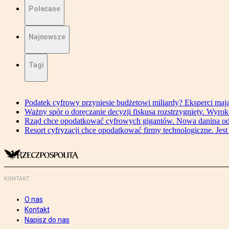
Polecane
Najnowsze
Tagi
Podatek cyfrowy przyniesie budżetowi miliardy? Eksperci maj
Ważny spór o doręczanie decyzji fiskusa rozstrzygnięty. Wyr
Rząd chce opodatkować cyfrowych gigantów. Nowa danina od
Resort cyfryzacji chce opodatkować firmy technologiczne. Jest
KONTAKT
O nas
Kontakt
Napisz do nas