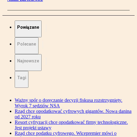
Powiązane
Polecane
Najnowsze
Tagi
Ważny spór o doręczanie decyzji fiskusa rozstrzygnięty.
Wyrok 7 sędziów NSA
Rząd chce opodatkować cyfrowych gigantów. Nowa danina
od 2027 roku
Resort cyfryzacji chce opodatkować firmy technologiczne.
Jest projekt ustawy
Rząd chce podatku cyfrowego. Wicepremier mówi o