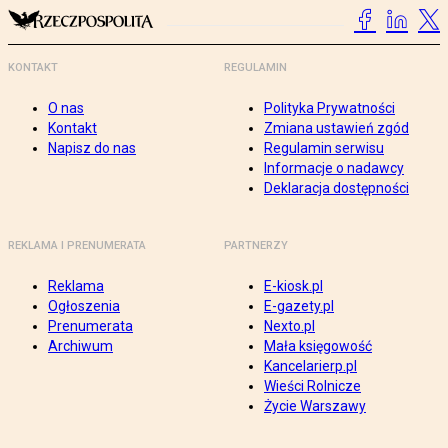
KONTAKT
REGULAMIN
O nas
Polityka Prywatności
Kontakt
Zmiana ustawień zgód
Napisz do nas
Regulamin serwisu
Informacje o nadawcy
Deklaracja dostępności
REKLAMA I PRENUMERATA
PARTNERZY
Reklama
E-kiosk.pl
Ogłoszenia
E-gazety.pl
Prenumerata
Nexto.pl
Archiwum
Mała księgowość
Kancelarierp.pl
Wieści Rolnicze
Życie Warszawy