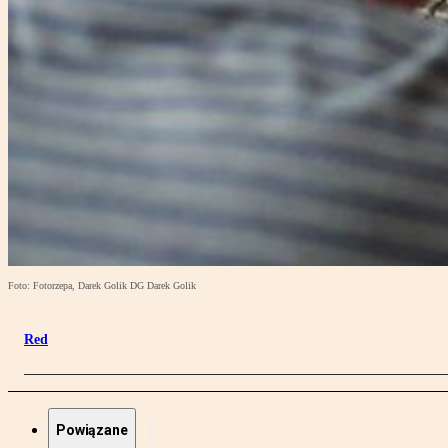
Foto: Fotorzepa, Darek Golik DG Darek Golik
Red
Powiązane