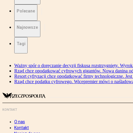
Polecane
Najnowsze
Tagi
Ważny spór o doręczanie decyzji fiskusa rozstrzygnięty. Wyr
Rząd chce opodatkować cyfrowych gigantów. Nowa danina od
Resort cyfryzacji chce opodatkować firmy technologiczne. Jest
Rząd chce podatku cyfrowego. Wicepremier mówi o naśladow
KONTAKT
O nas
Kontakt