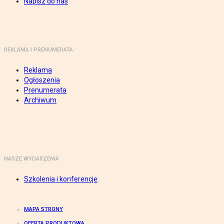
Napisz do nas
REKLAMA I PRENUMERATA
Reklama
Ogłoszenia
Prenumerata
Archiwum
NASZE WYDARZENIA
Szkolenia i konferencje
MAPA STRONY
OFERTA PRODUKTOWA