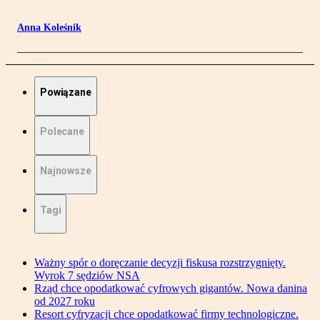
Anna Koleśnik
Powiązane
Polecane
Najnowsze
Tagi
Ważny spór o doręczanie decyzji fiskusa rozstrzygnięty.
Wyrok 7 sędziów NSA
Rząd chce opodatkować cyfrowych gigantów. Nowa danina
od 2027 roku
Resort cyfryzacji chce opodatkować firmy technologiczne.