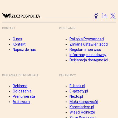
KONTAKT
REGULAMIN
O nas
Polityka Prywatności
Kontakt
Zmiana ustawień zgód
Napisz do nas
Regulamin serwisu
Informacje o nadawcy
Deklaracja dostępności
REKLAMA I PRENUMERATA
PARTNERZY
Reklama
E-kiosk.pl
Ogłoszenia
E-gazety.pl
Prenumerata
Nexto.pl
Archiwum
Mała księgowość
Kancelarierp.pl
Wieści Rolnicze
Życie Warszawy