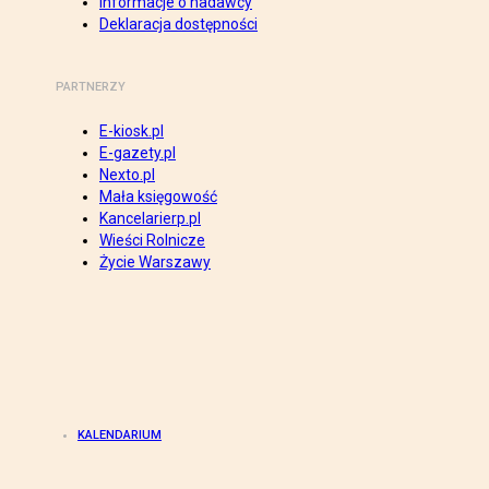
Informacje o nadawcy
Deklaracja dostępności
PARTNERZY
E-kiosk.pl
E-gazety.pl
Nexto.pl
Mała księgowość
Kancelarierp.pl
Wieści Rolnicze
Życie Warszawy
KALENDARIUM