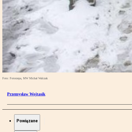
Foto: Fotorzepa, MW Michał Walczak
Przemysław Wojtasik
Powiązane