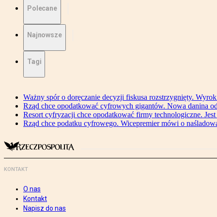
Polecane
Najnowsze
Tagi
Ważny spór o doręczanie decyzji fiskusa rozstrzygnięty. Wyr
Rząd chce opodatkować cyfrowych gigantów. Nowa danina od
Resort cyfryzacji chce opodatkować firmy technologiczne. Jest
Rząd chce podatku cyfrowego. Wicepremier mówi o naśladow
KONTAKT
O nas
Kontakt
Napisz do nas