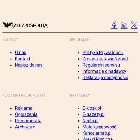
KONTAKT
REGULAMIN
O nas
Polityka Prywatności
Kontakt
Zmiana ustawień zgód
Napisz do nas
Regulamin serwisu
Informacje o nadawcy
Deklaracja dostępności
REKLAMA I PRENUMERATA
PARTNERZY
Reklama
E-kiosk.pl
Ogłoszenia
E-gazety.pl
Prenumerata
Nexto.pl
Archiwum
Mała księgowość
Kancelarierp.pl
Wieści Rolnicze