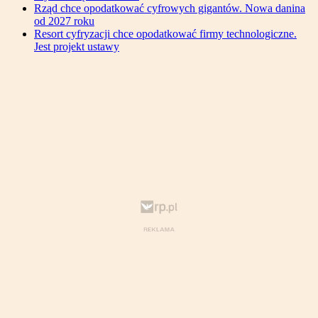
Rząd chce opodatkować cyfrowych gigantów. Nowa danina
od 2027 roku
Resort cyfryzacji chce opodatkować firmy technologiczne.
Jest projekt ustawy