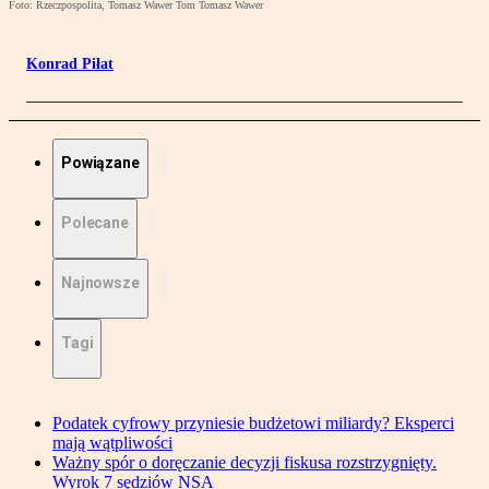
Foto: Rzeczpospolita, Tomasz Wawer Tom Tomasz Wawer
Konrad Piłat
Powiązane
Polecane
Najnowsze
Tagi
Podatek cyfrowy przyniesie budżetowi miliardy? Eksperci
mają wątpliwości
Ważny spór o doręczanie decyzji fiskusa rozstrzygnięty.
Wyrok 7 sędziów NSA