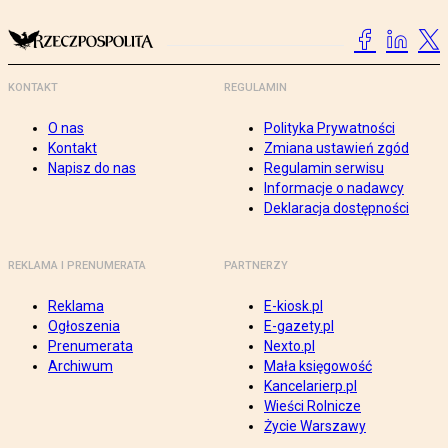
KONTAKT
REGULAMIN
O nas
Polityka Prywatności
Kontakt
Zmiana ustawień zgód
Napisz do nas
Regulamin serwisu
Informacje o nadawcy
Deklaracja dostępności
REKLAMA I PRENUMERATA
PARTNERZY
Reklama
E-kiosk.pl
Ogłoszenia
E-gazety.pl
Prenumerata
Nexto.pl
Archiwum
Mała księgowość
Kancelarierp.pl
Wieści Rolnicze
Życie Warszawy