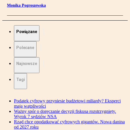
Monika Pogroszewska
Powiązane
Polecane
Najnowsze
Tagi
Podatek cyfrowy przyniesie budżetowi miliardy? Eksperci
mają wątpliwości
Ważny spór o doręczanie decyzji fiskusa rozstrzygnięty.
Wyrok 7 sędziów NSA
Rząd chce opodatkować cyfrowych gigantów. Nowa danina
od 2027 roku