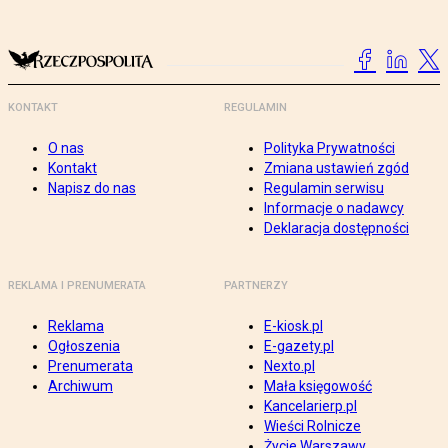
KONTAKT
REGULAMIN
O nas
Polityka Prywatności
Kontakt
Zmiana ustawień zgód
Napisz do nas
Regulamin serwisu
Informacje o nadawcy
Deklaracja dostępności
REKLAMA I PRENUMERATA
PARTNERZY
Reklama
E-kiosk.pl
Ogłoszenia
E-gazety.pl
Prenumerata
Nexto.pl
Archiwum
Mała księgowość
Kancelarierp.pl
Wieści Rolnicze
Życie Warszawy