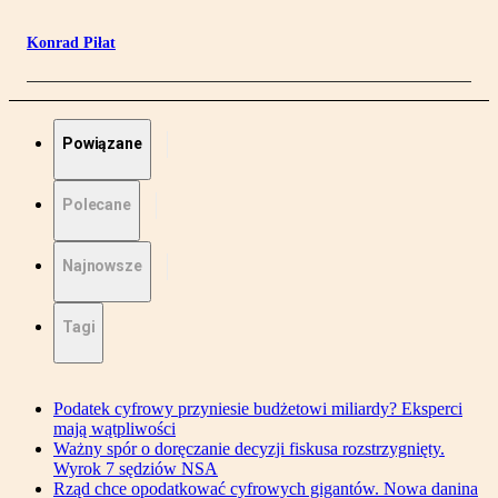
Konrad Piłat
Powiązane
Polecane
Najnowsze
Tagi
Podatek cyfrowy przyniesie budżetowi miliardy? Eksperci
mają wątpliwości
Ważny spór o doręczanie decyzji fiskusa rozstrzygnięty.
Wyrok 7 sędziów NSA
Rząd chce opodatkować cyfrowych gigantów. Nowa danina