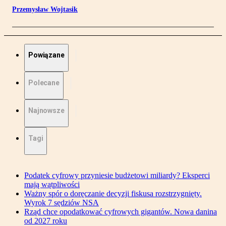
Przemysław Wojtasik
Powiązane
Polecane
Najnowsze
Tagi
Podatek cyfrowy przyniesie budżetowi miliardy? Eksperci
mają wątpliwości
Ważny spór o doręczanie decyzji fiskusa rozstrzygnięty.
Wyrok 7 sędziów NSA
Rząd chce opodatkować cyfrowych gigantów. Nowa danina
od 2027 roku