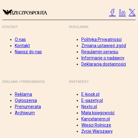
KONTAKT
REGULAMIN
O nas
Polityka Prywatności
Kontakt
Zmiana ustawień zgód
Napisz do nas
Regulamin serwisu
Informacje o nadawcy
Deklaracja dostępności
REKLAMA I PRENUMERATA
PARTNERZY
Reklama
E-kiosk.pl
Ogłoszenia
E-gazety.pl
Prenumerata
Nexto.pl
Archiwum
Mała księgowość
Kancelarierp.pl
Wieści Rolnicze
Życie Warszawy