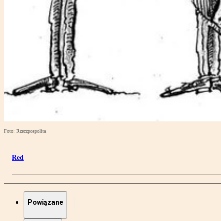
Foto: Rzeczpospolita
Red
Powiązane