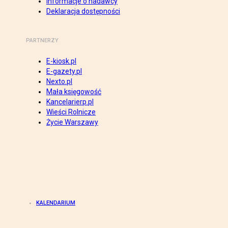
Informacje o nadawcy
Deklaracja dostępności
PARTNERZY
E-kiosk.pl
E-gazety.pl
Nexto.pl
Mała księgowość
Kancelarierp.pl
Wieści Rolnicze
Życie Warszawy
KALENDARIUM