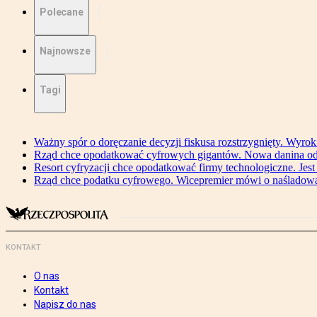
Polecane
Najnowsze
Tagi
Ważny spór o doręczanie decyzji fiskusa rozstrzygnięty. Wyr
Rząd chce opodatkować cyfrowych gigantów. Nowa danina od
Resort cyfryzacji chce opodatkować firmy technologiczne. Jest
Rząd chce podatku cyfrowego. Wicepremier mówi o naśladow
KONTAKT
O nas
Kontakt
Napisz do nas