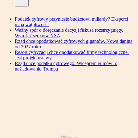
Podatek cyfrowy przyniesie budżetowi miliardy? Eksperci
mają wątpliwości
Ważny spór o doręczanie decyzji fiskusa rozstrzygnięty.
Wyrok 7 sędziów NSA
Rząd chce opodatkować cyfrowych gigantów. Nowa danina
od 2027 roku
Resort cyfryzacji chce opodatkować firmy technologiczne.
Jest projekt ustawy
Rząd chce podatku cyfrowego. Wicepremier mówi o
naśladowaniu Trumpa