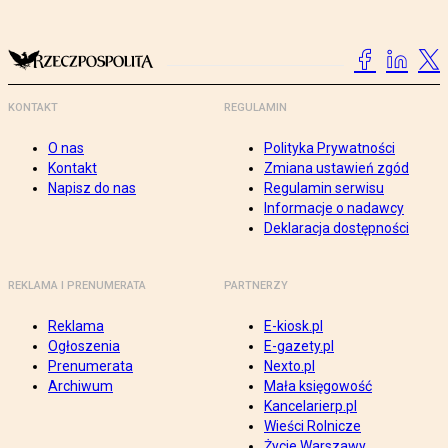
KONTAKT
REGULAMIN
O nas
Polityka Prywatności
Kontakt
Zmiana ustawień zgód
Napisz do nas
Regulamin serwisu
Informacje o nadawcy
Deklaracja dostępności
REKLAMA I PRENUMERATA
PARTNERZY
Reklama
E-kiosk.pl
Ogłoszenia
E-gazety.pl
Prenumerata
Nexto.pl
Archiwum
Mała księgowość
Kancelarierp.pl
Wieści Rolnicze
Życie Warszawy