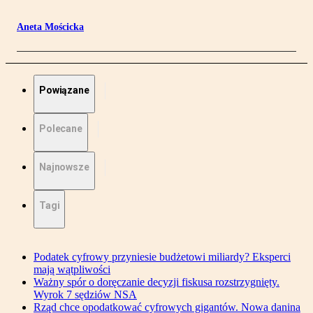
Aneta Mościcka
Powiązane
Polecane
Najnowsze
Tagi
Podatek cyfrowy przyniesie budżetowi miliardy? Eksperci
mają wątpliwości
Ważny spór o doręczanie decyzji fiskusa rozstrzygnięty.
Wyrok 7 sędziów NSA
Rząd chce opodatkować cyfrowych gigantów. Nowa danina