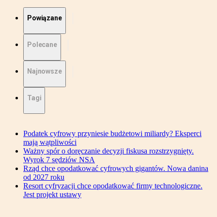
Powiązane
Polecane
Najnowsze
Tagi
Podatek cyfrowy przyniesie budżetowi miliardy? Eksperci
mają wątpliwości
Ważny spór o doręczanie decyzji fiskusa rozstrzygnięty.
Wyrok 7 sędziów NSA
Rząd chce opodatkować cyfrowych gigantów. Nowa danina
od 2027 roku
Resort cyfryzacji chce opodatkować firmy technologiczne.
Jest projekt ustawy