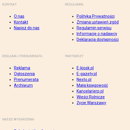
KONTAKT
REGULAMIN
O nas
Polityka Prywatności
Kontakt
Zmiana ustawień zgód
Napisz do nas
Regulamin serwisu
Informacje o nadawcy
Deklaracja dostępności
REKLAMA I PRENUMERATA
PARTNERZY
Reklama
E-kiosk.pl
Ogłoszenia
E-gazety.pl
Prenumerata
Nexto.pl
Archiwum
Mała księgowość
Kancelarierp.pl
Wieści Rolnicze
Życie Warszawy
NASZE WYDARZENIA