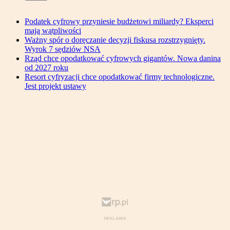
Podatek cyfrowy przyniesie budżetowi miliardy? Eksperci
mają wątpliwości
Ważny spór o doręczanie decyzji fiskusa rozstrzygnięty.
Wyrok 7 sędziów NSA
Rząd chce opodatkować cyfrowych gigantów. Nowa danina
od 2027 roku
Resort cyfryzacji chce opodatkować firmy technologiczne.
Jest projekt ustawy