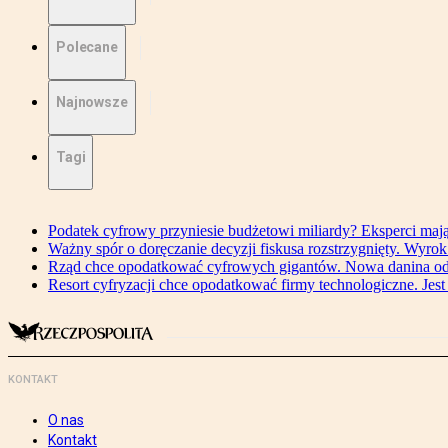
Polecane
Najnowsze
Tagi
Podatek cyfrowy przyniesie budżetowi miliardy? Eksperci maj
Ważny spór o doręczanie decyzji fiskusa rozstrzygnięty. Wyr
Rząd chce opodatkować cyfrowych gigantów. Nowa danina od
Resort cyfryzacji chce opodatkować firmy technologiczne. Jest
KONTAKT
O nas
Kontakt