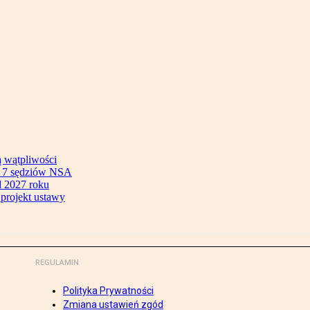
ą wątpliwości
ok 7 sędziów NSA
 2027 roku
 projekt ustawy
REGULAMIN
Polityka Prywatności
Zmiana ustawień zgód