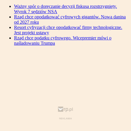
Ważny spór o doręczanie decyzji fiskusa rozstrzygnięty.
Wyrok 7 sędziów NSA
Rząd chce opodatkować cyfrowych gigantów. Nowa danina
od 2027 roku
Resort cyfryzacji chce opodatkować firmy technologiczne.
Jest projekt ustawy
Rząd chce podatku cyfrowego. Wicepremier mówi o
naśladowaniu Trumpa