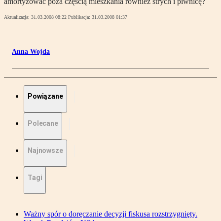
amortyzować poza częścią mieszkania również strych i piwnicę?
Aktualizacja:
31.03.2008 08:22
Publikacja:
31.03.2008 01:37
Anna Wojda
Powiązane
Polecane
Najnowsze
Tagi
Ważny spór o doręczanie decyzji fiskusa rozstrzygnięty.