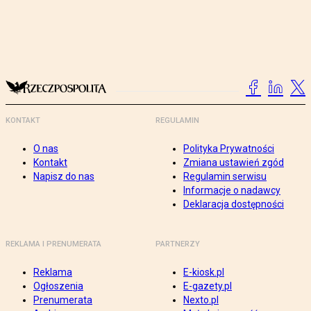
KONTAKT
REGULAMIN
O nas
Polityka Prywatności
Kontakt
Zmiana ustawień zgód
Napisz do nas
Regulamin serwisu
Informacje o nadawcy
Deklaracja dostępności
REKLAMA I PRENUMERATA
PARTNERZY
Reklama
E-kiosk.pl
Ogłoszenia
E-gazety.pl
Prenumerata
Nexto.pl