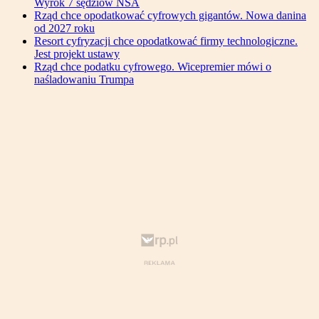
Wyrok 7 sędziów NSA
Rząd chce opodatkować cyfrowych gigantów. Nowa danina
od 2027 roku
Resort cyfryzacji chce opodatkować firmy technologiczne.
Jest projekt ustawy
Rząd chce podatku cyfrowego. Wicepremier mówi o
naśladowaniu Trumpa