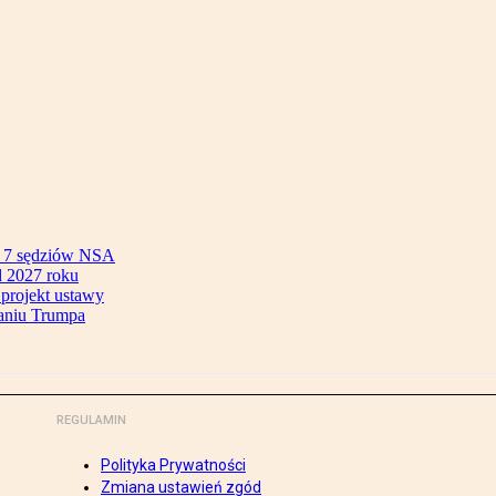
ok 7 sędziów NSA
 2027 roku
 projekt ustawy
aniu Trumpa
REGULAMIN
Polityka Prywatności
Zmiana ustawień zgód