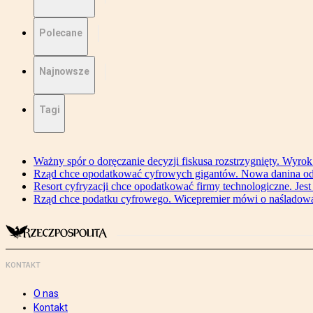
Polecane
Najnowsze
Tagi
Ważny spór o doręczanie decyzji fiskusa rozstrzygnięty. Wyr
Rząd chce opodatkować cyfrowych gigantów. Nowa danina od
Resort cyfryzacji chce opodatkować firmy technologiczne. Jest
Rząd chce podatku cyfrowego. Wicepremier mówi o naśladow
KONTAKT
O nas
Kontakt