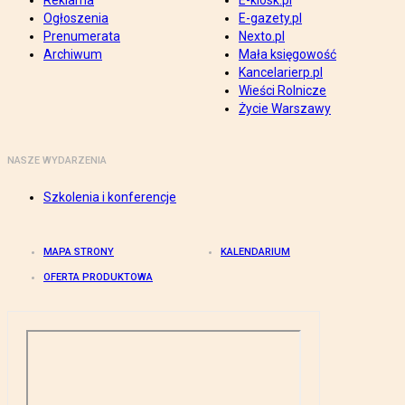
Reklama
E-kiosk.pl
Ogłoszenia
E-gazety.pl
Prenumerata
Nexto.pl
Archiwum
Mała księgowość
Kancelarierp.pl
Wieści Rolnicze
Życie Warszawy
NASZE WYDARZENIA
Szkolenia i konferencje
MAPA STRONY
KALENDARIUM
OFERTA PRODUKTOWA