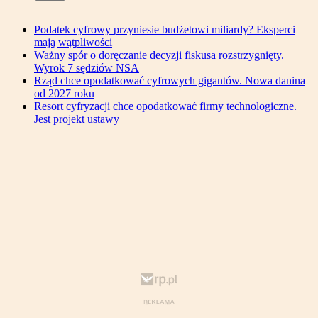
Podatek cyfrowy przyniesie budżetowi miliardy? Eksperci
mają wątpliwości
Ważny spór o doręczanie decyzji fiskusa rozstrzygnięty.
Wyrok 7 sędziów NSA
Rząd chce opodatkować cyfrowych gigantów. Nowa danina
od 2027 roku
Resort cyfryzacji chce opodatkować firmy technologiczne.
Jest projekt ustawy