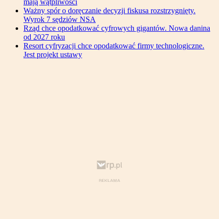
mają wątpliwości
Ważny spór o doręczanie decyzji fiskusa rozstrzygnięty.
Wyrok 7 sędziów NSA
Rząd chce opodatkować cyfrowych gigantów. Nowa danina
od 2027 roku
Resort cyfryzacji chce opodatkować firmy technologiczne.
Jest projekt ustawy