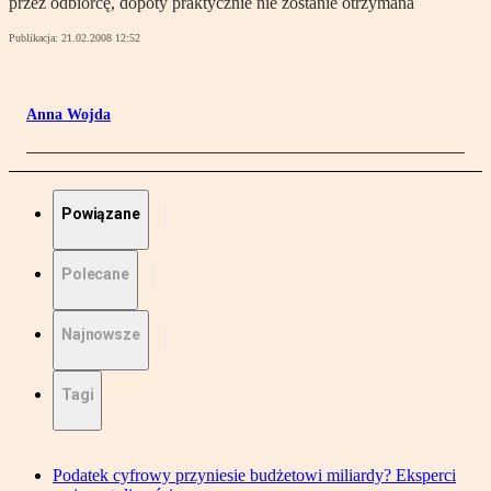
przez odbiorcę, dopóty praktycznie nie zostanie otrzymana
Publikacja:
21.02.2008 12:52
Anna Wojda
Powiązane
Polecane
Najnowsze
Tagi
Podatek cyfrowy przyniesie budżetowi miliardy? Eksperci