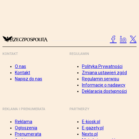
KONTAKT
REGULAMIN
O nas
Polityka Prywatności
Kontakt
Zmiana ustawień zgód
Napisz do nas
Regulamin serwisu
Informacje o nadawcy
Deklaracja dostępności
REKLAMA I PRENUMERATA
PARTNERZY
Reklama
E-kiosk.pl
Ogłoszenia
E-gazety.pl
Prenumerata
Nexto.pl